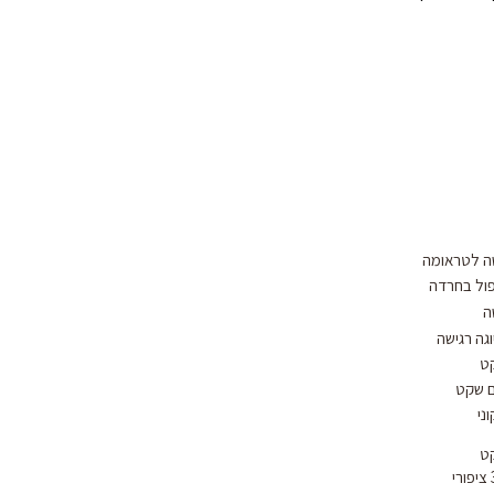
שה לטראומה
פול בחרדה
ה
וגה רגישה
ט
ם שקט
ני
ט