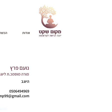
אודות
הכשרת
נועם פרץ
מורה מוסמכ.ת ליוג
היוגב
0506494969
mp99@gmail.com