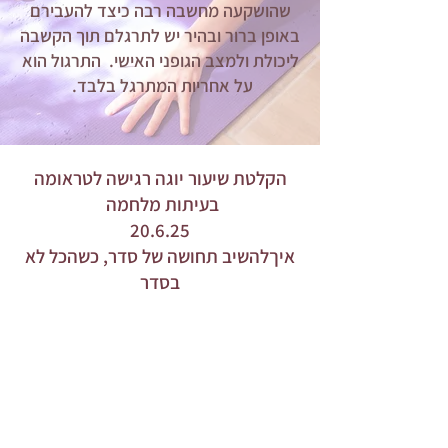
שהושקעה מחשבה רבה כיצד להעבירם
באופן ברור ובהיר יש לתרגלם תוך הקשבה
ליכולת ולמצב הגופני האישי. התרגול הוא
על אחריות המתרגל בלבד.
הקלטת שיעור יוגה רגישה לטראומה
בעיתות מלחמה
20.6.25
איךלהשיב תחושה של סדר, כשהכל לא
בסדר