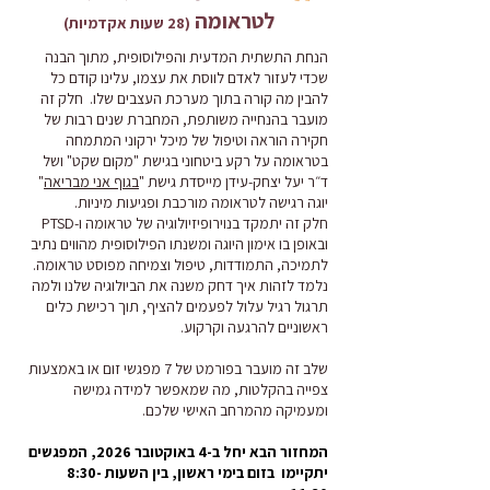
לטראומה
(28 שעות אקדמיות)
הנחת התשתית המדעית והפילוסופית, מתוך הבנה
שכדי לעזור לאדם לווסת את עצמו, עלינו קודם כל
להבין מה קורה בתוך מערכת העצבים שלו. חלק זה
מועבר בהנחייה משותפת, המחברת שנים רבות של
חקירה הוראה וטיפול של מיכל ירקוני המתמחה
בטראומה על רקע ביטחוני בגישת "מקום שקט" ושל
ד״ר יעל יצחק-עידן מייסדת גישת "
בגוף אני מבריאה
"
יוגה רגישה לטראומה מורכבת ופגיעות מיניות.
חלק זה יתמקד בנוירופיזיולוגיה של טראומה ו-PTSD
ובאופן בו אימון היוגה ומשנתו הפילוסופית מהווים נתיב
לתמיכה, התמודדות, טיפול וצמיחה מפוסט טראומה.
נלמד לזהות איך דחק משנה את הביולוגיה שלנו ולמה
תרגול רגיל עלול לפעמים להציף, תוך רכישת כלים
ראשוניים להרגעה וקרקוע.
שלב זה מועבר בפורמט של 7 מפגשי זום או באמצעות
צפייה בהקלטות, מה שמאפשר למידה גמישה
ומעמיקה מהמרחב האישי שלכם.
המחזור הבא יחל ב-4 באוקטובר 2026, המפגשים
יתקיימו בזום בימי ראשון, בין השעות 8:30-