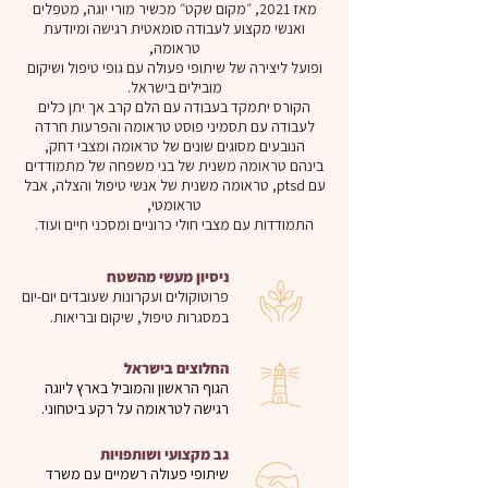
מאז 2021, ״מקום שקט״ מכשיר מורי יוגה, מטפלים
ואנשי מקצוע לעבודה סומאטית רגישה ומיודעת
טראומה,
ופועל ליצירה של שיתופי פעולה עם גופי טיפול ושיקום
מובילים בישראל.
הקורס יתמקד בעבודה עם הלם קרב אך יתן כלים
לעבודה עם תסמיני פוסט טראומה והפרעות חרדה
הנובעים מסוגים שונים של טראומה ומצבי דחק,
בינהם טראומה משנית של בני משפחה של מתמודדים
עם ptsd, טראומה משנית של אנשי טיפול והצלה, אבל
טראומטי,
התמודדות עם מצבי חולי כרוניים ומסכני חיים ועוד.
ניסיון מעשי מהשטח
פרוטוקולים ועקרונות שעובדים יום-יום
במסגרות טיפול, שיקום ובריאות.
החלוצים בישראל
הגוף הראשון והמוביל בארץ ליוגה
רגישה לטראומה על רקע ביטחוני.
גב מקצועי ושותפויות
שיתופי פעולה רשמיים עם משרד