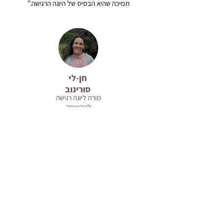
תמיכה שהיא הבסיס של היוגה הרגישה."
חן-לי
סורינוב
מורה ליוגה רגישה
לטראומה
"הקורס מומלץ ביותר! מיכל מביאה הבנה וראייה
לעומק של טראומה ופוסט-טראומה, מחברת אותם
לתוך העולם העשיר של היוגה עם הניסיון הרב שלה הן
האישי והן המקצועי ומייצרת עקרונות וטכניקות
יישומיים ויעילים לעבודה עם אנשים במצבים אלו.
הקורס מועבר באופן מעניין ומגוון, מלווה בתמיכה
רחבה ומספק התנסויות שונות ומרתקות. למדתי המון
ונהניתי מאוד"