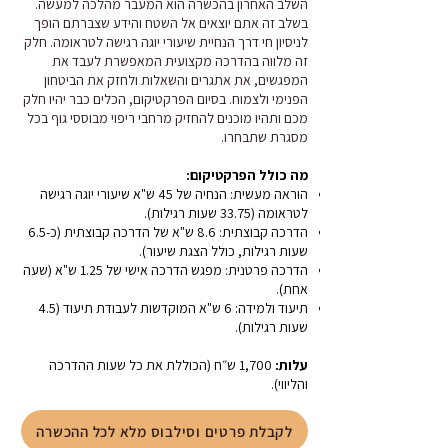
השלב האחרון בהכשרה הוא המעבר מהלכה למעשה.
בשלב זה אתם יוצאים אל השטח והידע שצברתם הופך
לניסיון חי דרך הנחיית שיעורי יוגה רגישה לטראומה. חלק
זה מלווה בהדרכה מקצועית המאפשרת לעבד את
המפגשים, את אתגרים והשאלות ולחזק את הביטחון
הפנימי ולצמוח. בסיום הפרקטיקום, הכלים כבר יהיו חלק
מכם ותהיו מוכנים להחזיק מרחבי ריפוי מבוססי גוף בכל
מסגרת שתבחרו.
מה כולל הפרקטיקום:
הוראה מעשית: הנחיה של 45 ש"א שיעורי יוגה רגישה
לטראומה (33.75 שעות רגילות).
הדרכה קבוצתית: 8.6 ש"א של הדרכה קבוצתית (כ-6.5
שעות רגילות, כולל הצגת שיעור).
הדרכה פרטנית: מפגש הדרכה אישי של 1.25 ש"א (שעה
אחת).
תיעוד ולמידה: 6 ש"א המוקדשות לעבודת תיעוד (4.5
שעות רגילות).
עלות:
1,700 ש״ח (הכוללת את כל שעות ההדרכה
והליווי).
לקבלת פרטים וסילבוס מלא לכל ההכשרה