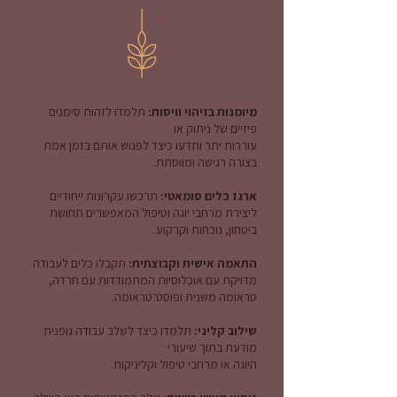
מיומנות בזיהוי וויסות:
תלמדו לזהות סימנים
פיזיים של ניתוק או
עוררות יתר ותדעו כיצד לפגוש אותם בזמן אמת
בצורה רגישה ומווסתת.
ארגז כלים סומאטי:
תרכשו עקרונות ייחודיים
ליצירת מרחבי יוגה וטיפול המאפשרים תחושת
ביטחון, נוכחות וקרקוע.
התאמה אישית וקבוצתית:
תקבלו כלים לעבודה
מדויקת עם אוכלוסיות המתמודדות עם חרדה,
טראומה משנית ופוסט־טראומה.
שילוב קליני:
תלמדו כיצד לשלב עבודה גופנית
מודעת בתוך שיעורי
היוגה או מרחבי טיפול וקליניקות.