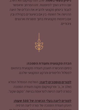
ניסיון מעשי בשטח:
שלב הפרקטיקום הוא השלב
שבו הידע הופך למיומנות. זהו המרחב שיאפשר
לצבור ביטחון מקצועי ולהביא את הכלים של היוגה
הרגישה אל השטח- בין אם בשיעורים בקהילה ובין
אם ביוזמות מקצועיות בתוך מסגרות וארגונים
ציבוריים.
הכרה מקצועית ותעודת הסמכה:
בסיום ההכשרה תוענק תעודה מקצועית בהתאם
למסלול הלימודים והרקע המקצועי שלכם.
למורים מוסמכים ליוגה:
השלמת המסלול המלא
(שלב א׳, ב׳ ופרקטיקום) מקנה תעודת הסמכה
כמורה ליוגה רגישה לטראומה בגישת ״מקום שקט״.
למורים ליוגה בעלי הכשרה של 500 שעות:
תינתן תעודת הסמכה של מורה ליוגה תרפיה