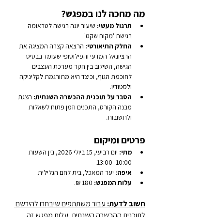
מה מחכה לנו במפגש?
תרגול מעשי:
 שיעור יוגה רגישה לטראומה 
בגישת 'מקום שקט'
החלק התיאורטי:
 הרצאה קצרה המציגה את 
הרציונאל המדעי והפילוסופי שעומד בבסיס 
הגישה, השילוב בין חקר מערכת העצבים 
לחוכמת הגוף, וכיצד היא מתורגמת לקליניקה 
ולסטודיו.
הסבר על תוכנית ההכשרה השנתית:
 הצגת 
מבנה הקורס, התכנים וזמן פתוח לשאלות 
ולתשובות.
פרטים ומיקום
מתי:
 יום רביעי, 15 ביולי 2026, בין השעות 
10:00–13:00.
איפה:
 יער המאכל, בית לחם הגלילית. 
עלות המפגש:
 180 ₪.
חשוב לדעת:
 עבור משתתפים שיבחרו להירשם 
לתוכנית ההכשרה השנתית, עלות מפגש זה 