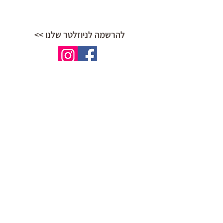
להרשמה לניוזלטר שלנו >>
הצהרת נגישות
תקנון ותנאי שימוש באתר
אודות
יוגה רגישה לטראומה
יוגה לטיפול בחרדה
הכשרה למורים ומטפלים
יוגה רגישה
לתרגל בבית
קבוצות יוגה רגישה
ידע ומשאבים
איפה מתרגלים?
שיעורים סדנאות וריטריטים
בלוג
צרו קשר