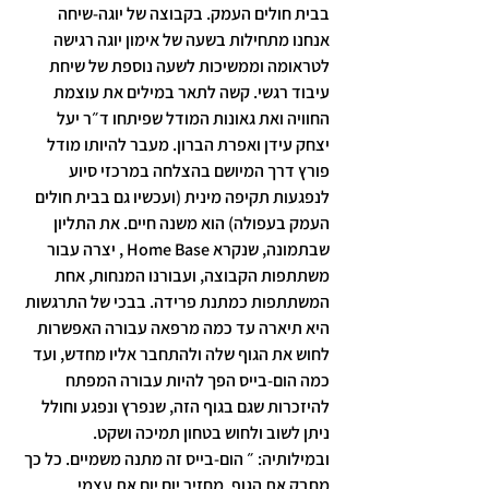
בבית חולים העמק. בקבוצה של יוגה-שיחה 
אנחנו מתחילות בשעה של אימון יוגה רגישה 
לטראומה וממשיכות לשעה נוספת של שיחת 
עיבוד רגשי. קשה לתאר במילים את עוצמת 
החוויה ואת גאונות המודל שפיתחו ד״ר יעל 
יצחק עידן ואפרת הברון. מעבר להיותו מודל 
פורץ דרך המיושם בהצלחה במרכזי סיוע 
לנפגעות תקיפה מינית (ועכשיו גם בבית חולים 
העמק בעפולה) הוא משנה חיים. את התליון 
שבתמונה, שנקרא Home Base , יצרה עבור 
משתתפות הקבוצה, ועבורנו המנחות, אחת 
המשתתפות כמתנת פרידה. בבכי של התרגשות 
היא תיארה עד כמה מרפאה עבורה האפשרות 
לחוש את הגוף שלה ולהתחבר אליו מחדש, ועד 
כמה הום-בייס הפך להיות עבורה המפתח 
להיזכרות שגם בגוף הזה, שנפרץ ונפגע וחולל 
ניתן לשוב ולחוש בטחון תמיכה ושקט. 
ובמילותיה: ״ הום-בייס זה מתנה משמיים. כל כך 
מחבק את הגוף. מחזיר יום יום את עצמי 