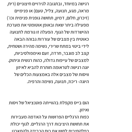
רגישה במיוחד, ובתגובה לגירויים חיצוניים (ריח, 
מראה, מגע, תנועה, צליל, טעם) או פנימיים 
(זיכרון, חלום, דמיון, תחושה גופנית פנימית וכו׳) 
מפעילה ביתר שאת ובאופן אוטומטי את מערכת 
ההישרדות של הגוף. הפעלה זו גורמת לתנועה 
כאוטית בין מצבים של עוררות גבוהה הבאה 
לידי ביטוי במתח שרירי, נשימה מהירה ושטחית, 
קצב לב מוגבר, חרדה, זעם ואימפולסיביות, 
למצבים של עייפות גדולה, כהות רגשית וניתוק. 
יוגה רגישה לטראומה חותרת להביא לאיזון 
וויסות של מצבים אלה באמצעות הכלים של 
היוגה- ריכוז, תנועה, נשימה והרפיה.
הום בייס מקפלת בהווייתה פוטנציאל של ויסות 
ואיזון. 
כפות הרגליים הפרושות על האדמה מעבירות 
את תחושת היציבות דרך הרגליים. לגוף יכולת 
רפלקסיבית לחוש את כוח הכבידה ולהתארגן 