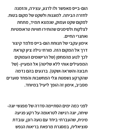
הום-בייס מאפשר ולו לרגע, עצירה, והזמנה 
לחזרה הביתה. למוגנות ולשקט של מקום בטוח. 
למקום שקט ועמוק, שנמצא תמיד, מתחת 
לצלקות ולסימנים שהותירו חוויות טראומטיות 
ואתגרי החיים. 
אימון עקבי של תנוחת הום-בייס מלמד קיצור 
דרך אל המקום הזה. מורתי גילה ציון קוראת 
לכך לנוע מהמחסן (של הרישומים העמוקים 
המפעילים אותי ללא שליטה) אל המעיין- (של 
תבונה והשראה ושקט). ברגעים בהם נדמה 
שהקרקע נשמטת וגלי המחשבות והפחד סוערים 
מסביב, אימון זה הופך ליעיל במיוחד.
לפני כמה ימים הסתיימה סדרה של מפגשי יוגה- 
שיחה, יוגה רגישה לטראומה על רקע פגיעה 
מינית, שהעברתי ביחד עם נועה רונן, עובדת 
סוציאלית, במסגרת מרפאת בריאות הנפש 